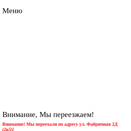
Меню
О компании
Ремонт турбин
Диагностика турбин
Продажа турбин
Обмен и выкуп турбин
Каталог турбин
Сотрудничество
Контакты
Внимание, Мы переезжаем!
Внимание! Мы переехали по адресу ул. Фабричная 2Д
(2к5)!